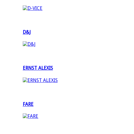
D&J
ERNST ALEXIS
FARE