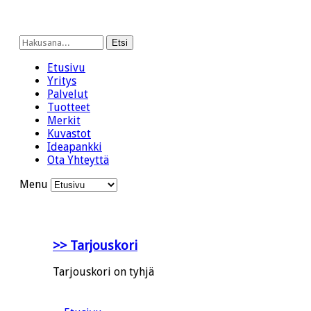
Etsi
Etusivu
Yritys
Palvelut
Tuotteet
Merkit
Kuvastot
Ideapankki
Ota Yhteyttä
Menu
>> Tarjouskori
Tarjouskori on tyhjä