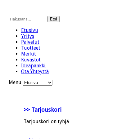
Etsi
Etusivu
Yritys
Palvelut
Tuotteet
Merkit
Kuvastot
Ideapankki
Ota Yhteyttä
Menu
>> Tarjouskori
Tarjouskori on tyhjä